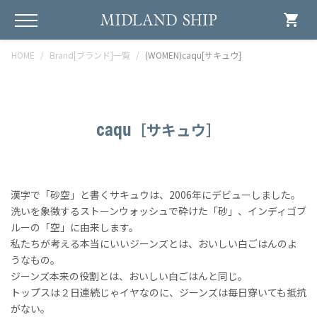
shopping_cart
HOME
Brand[ブランド]一覧
(WOMEN)caqu[サキュウ]
caqu
［サキュウ］
漢字で「砂空」と書くサキュウは、2006年にデビューしました。
洗いを象徴するストーンウォッシュで砕けた「砂」、インディゴブ
ルーの「空」に由来します。
私たちが考える本当にいいジーンズとは、おいしい白ごはんのよ
うなもの。
ジーンズ本来の役割とは、おいしい白ごはんと同じ。
トップスは２日連続じゃイヤなのに、ジーンズは毎日穿いても抵抗
がない。