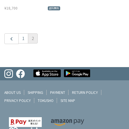
¥18,700
送料無料
chevron_left
1
2
ABOUT US
SHIPPING
PAYMENT
RETURN POLICY
PRIVACY POLICY
TOKUSHO
SITE MAP