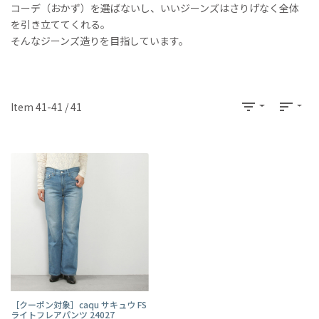
コーデ（おかず）を選ばないし、いいジーンズはさりげなく全体
を引き立ててくれる。
そんなジーンズ造りを目指しています。
filter_list
sort
Item 41-41 / 41
［クーポン対象］caqu サキュウ FS
ライトフレアパンツ 24027