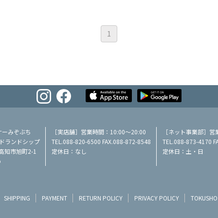
1
ナーみぞぶち
［実店舗］営業時間：10:00～20:00
［ネット事業部］営業時
／ミッドランドシップ
TEL.088-820-6500 FAX.088-872-8548
TEL.088-873-4170 F
県高知市旭町2-1
定休日：なし
定休日：土・日
p
SHIPPING
PAYMENT
RETURN POLICY
PRIVACY POLICY
TOKUSHO