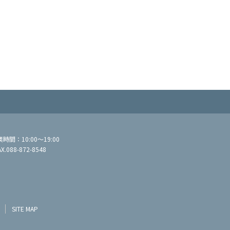
間：10:00～19:00
AX.088-872-8548
SITE MAP