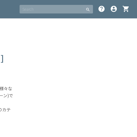
help
account_circle
shopping_cart
search
ン］
様々な
ーン)で
のカテ