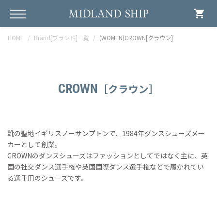
shopping_cart
HOME
Brand[ブランド]一覧
(WOMEN)CROWN[クラウン]
CROWN
［クラウン］
靴の聖地イギリスノーサンプトンで、1984年ダンスシューズメー
カーとして創業。
CROWNのダンスシューズはファッションとしてではなく主に、英
国の社交ダンス選手権や英国国際ダンス選手権などで履かれてい
る選手用のシューズです。