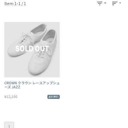
filter_list
sort
Item 1-1 / 1
CROWN クラウン レースアップシュ
ーズ JAZZ
¥12,100
送料無料
1