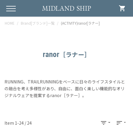
shopping_cart
HOME
Brand[ブランド]一覧
(ACTIVITY)ranor[ラナー]
ranor
［ラナー］
RUNNING、TRAILRUNNINGをベースに日々のライフスタイルと
の融合を考え多様性があり、自由に、面白く楽しい機能的なオリ
ジナルウェアを提案するranor［ラナー］。
filter_list
sort
Item 1-24 / 24