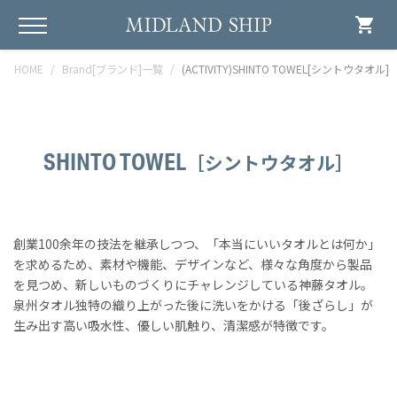
shopping_cart
HOME
Brand[ブランド]一覧
(ACTIVITY)SHINTO TOWEL[シントウタオル]
SHINTO TOWEL
［シントウタオル］
創業100余年の技法を継承しつつ、「本当にいいタオルとは何か」
を求めるため、素材や機能、デザインなど、様々な角度から製品
を見つめ、新しいものづくりにチャレンジしている神藤タオル。
泉州タオル独特の織り上がった後に洗いをかける「後ざらし」が
生み出す高い吸水性、優しい肌触り、清潔感が特徴です。