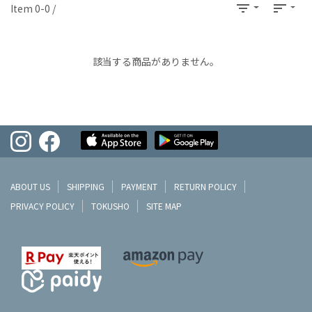
filter_list
sort
Item 0-0 /
該当する商品がありません。
ABOUT US
SHIPPING
PAYMENT
RETURN POLICY
PRIVACY POLICY
TOKUSHO
SITE MAP