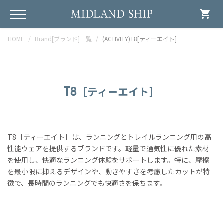
shopping_cart
HOME
Brand[ブランド]一覧
(ACTIVITY)T8[ティーエイト]
T8
［ティーエイト］
T8［ティーエイト］は、ランニングとトレイルランニング用の高
性能ウェアを提供するブランドです。軽量で通気性に優れた素材
を使用し、快適なランニング体験をサポートします。特に、摩擦
を最小限に抑えるデザインや、動きやすさを考慮したカットが特
徴で、長時間のランニングでも快適さを保ちます。