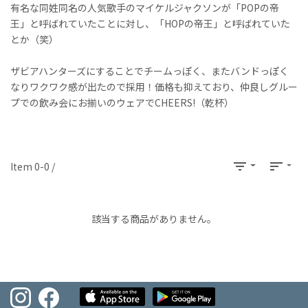
有名な同姓同名の人気歌手のマイケルジャクソンが「POPの帝
王」と呼ばれていたことに対し、「HOPの帝王」と呼ばれていた
とか（笑）
ザビアハンターズにすることでチームっぽく、またバンドっぽく
なりワクワク感が出たので採用！価格も抑えており、仲良しグルー
プでの飲み会にお揃いのウェアでCHEERS!（乾杯）
filter_list
sort
Item 0-0 /
該当する商品がありません。