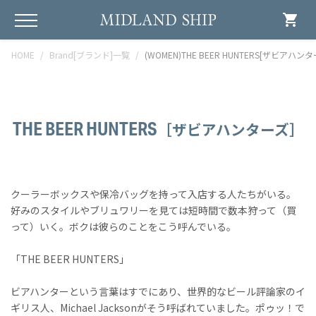
shopping_cart
HOME
Brand[ブランド]一覧
(WOMEN)THE BEER HUNTERS[ザビアハンタ
THE BEER HUNTERS
［ザビアハンターズ］
クーラーボックスや保冷バッグを持って入店する人たちがいる。
好みのスタイルやブリュワリーを見ては短時間で数本狩って（買
って）いく。ボクは彼らのことをこう呼んでいる。
「THE BEER HUNTERS」
ビアハンターという言葉はすでにあり、世界的なビール評論家のイ
ギリス人、Michael Jacksonがそう呼ばれていました。ポゥッ！で