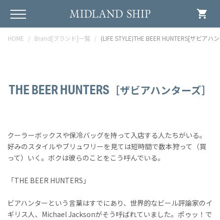
shopping_cart
HOME
Brand[ブランド]一覧
(LIFE STYLE)THE BEER HUNTERS[ザビア
THE BEER HUNTERS
［ザビアハンターズ］
クーラーボックスや保冷バッグを持って入店する人たちがいる。
好みのスタイルやブリュワリーを見ては短時間で数本狩って（買
って）いく。ボクは彼らのことをこう呼んでいる。
「THE BEER HUNTERS」
ビアハンターという言葉はすでにあり、世界的なビール評論家のイ
ギリス人、Michael Jacksonがそう呼ばれていました。ポゥッ！で