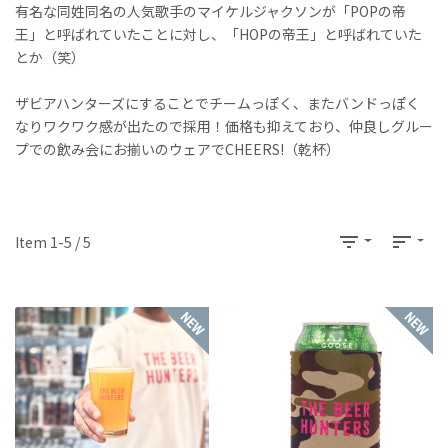
有名な同姓同名の人気歌手のマイケルジャクソンが「POPの帝
王」と呼ばれていたことに対し、「HOPの帝王」と呼ばれていた
とか（笑）
ザビアハンターズにすることでチームっぽく、またバンドっぽく
なりワクワク感が出たので採用！価格も抑えており、仲良しグルー
プでの飲み会にお揃いのウェアでCHEERS!（乾杯）
filter_list
sort
Item 1-5 / 5