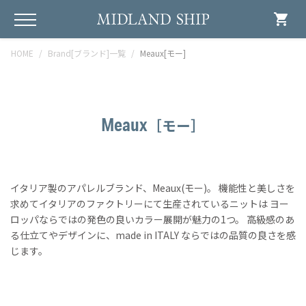
shopping_cart
HOME
Brand[ブランド]一覧
Meaux[モー]
Meaux
［モー］
イタリア製のアパレルブランド、Meaux(モー)。 機能性と美しさを
求めてイタリアのファクトリーにて生産されているニットは ヨー
ロッパならではの発色の良いカラー展開が魅力の1つ。 高級感のあ
る仕立てやデザインに、made in ITALY ならではの品質の良さを感
じます。