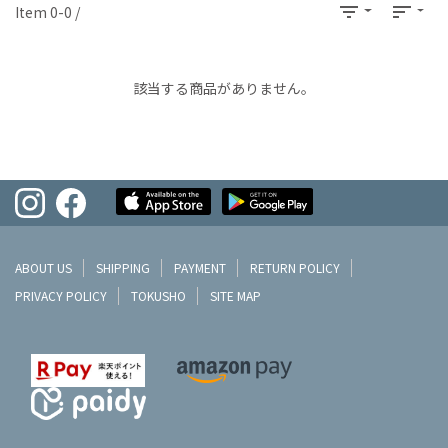
filter_list
sort
Item 0-0 /
該当する商品がありません。
ABOUT US
SHIPPING
PAYMENT
RETURN POLICY
PRIVACY POLICY
TOKUSHO
SITE MAP