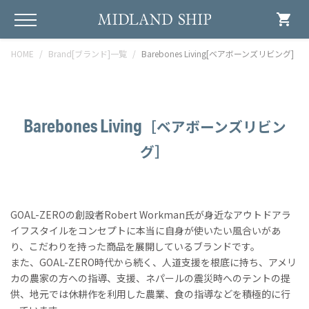
shopping_cart
HOME
Brand[ブランド]一覧
Barebones Living[ベアボーンズリビング]
Barebones Living
［ベアボーンズリビン
グ］
GOAL-ZEROの創設者Robert Workman氏が身近なアウトドアラ
イフスタイルをコンセプトに本当に自身が使いたい風合いがあ
り、こだわりを持った商品を展開しているブランドです。
また、GOAL-ZERO時代から続く、人道支援を根底に持ち、アメリ
カの農家の方への指導、支援、ネパールの震災時へのテントの提
供、地元では休耕作を利用した農業、食の指導などを積極的に行