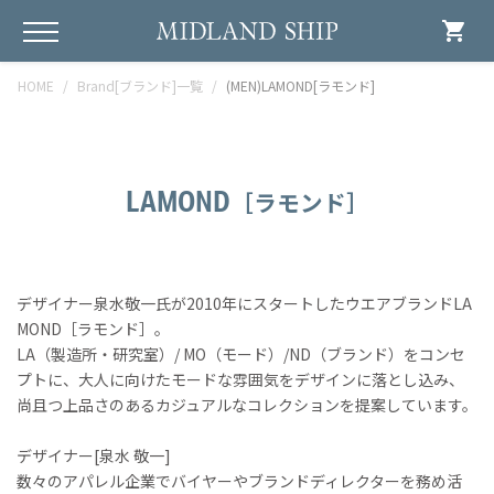
shopping_cart
HOME
Brand[ブランド]一覧
(MEN)LAMOND[ラモンド]
LAMOND
［ラモンド］
デザイナー泉水敬一氏が2010年にスタートしたウエアブランドLA
MOND［ラモンド］。
LA（製造所・研究室）/ MO（モード）/ND（ブランド）をコンセ
プトに、大人に向けたモードな雰囲気をデザインに落とし込み、
尚且つ上品さのあるカジュアルなコレクションを提案しています。
デザイナー[泉水 敬一]
数々のアパレル企業でバイヤーやブランドディレクターを務め活