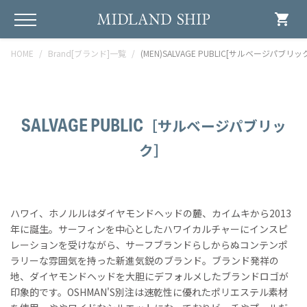
shopping_cart
HOME
Brand[ブランド]一覧
(MEN)SALVAGE PUBLIC[サルベージパブリッ
SALVAGE PUBLIC
［サルベージパブリッ
ク］
ハワイ、ホノルルはダイヤモンドヘッドの麓、カイムキから2013
年に誕生。サーフィンを中心としたハワイカルチャーにインスピ
レーションを受けながら、サーフブランドらしからぬコンテンポ
ラリーな雰囲気を持った新進気鋭のブランド。ブランド発祥の
地、ダイヤモンドヘッドを大胆にデフォルメしたブランドロゴが
印象的です。OSHMAN'S別注は速乾性に優れたポリエステル素材