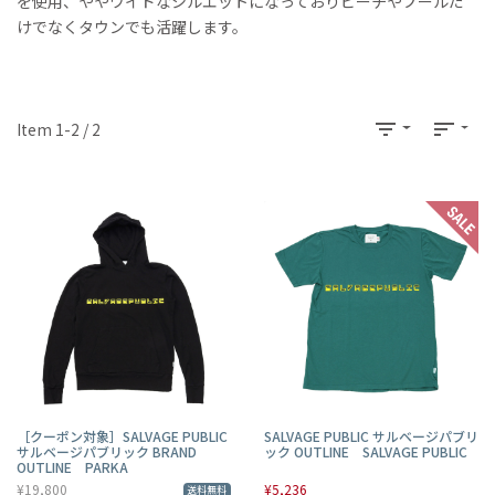
を使用、ややワイドなシルエットになっておりビーチやプールだ
けでなくタウンでも活躍します。
filter_list
sort
Item 1-2 / 2
［クーポン対象］SALVAGE PUBLIC
SALVAGE PUBLIC サルベージパブリ
サルベージパブリック BRAND
ック OUTLINE SALVAGE PUBLIC
OUTLINE PARKA
¥19,800
¥5,236
送料無料