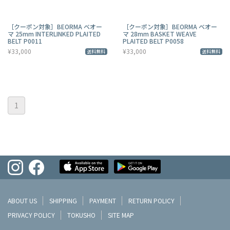
［クーポン対象］BEORMA ベオー
［クーポン対象］BEORMA ベオー
マ 25mm INTERLINKED PLAITED
マ 28mm BASKET WEAVE
BELT P0011
PLAITED BELT P0058
¥33,000
¥33,000
送料無料
送料無料
1
ABOUT US
SHIPPING
PAYMENT
RETURN POLICY
PRIVACY POLICY
TOKUSHO
SITE MAP