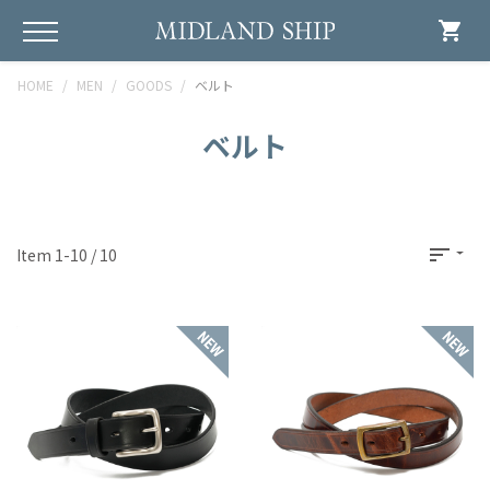
shopping_cart
HOME
MEN
GOODS
ベルト
ベルト
sort
Item 1-10 / 10