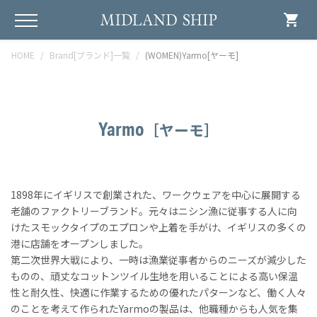
shopping_cart
HOME
Brand[ブランド]一覧
(WOMEN)Yarmo[ヤーモ]
Yarmo
［ヤーモ］
1898年にイギリスで創業された、ワークウェアを中心に展開する
老舗のファクトリーブランド。元々はニシン漁に従事する人に向
けたスモックタイプのエプロンや上着を手がけ、イギリスの多くの
港に店舗をオープンしました。
第二次世界大戦により、一時は漁業従事者からのニーズが減少した
ものの、頑丈なコットンツイル生地を用いることによる高い保温
性と耐久性、快適に作業するための優れたパターンなど、働く人々
のことを考えて作られたYarmoの製品は、他職種からも人気を集