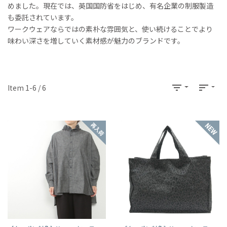
めました。現在では、英国国防省をはじめ、有名企業の制服製造
も委託されています。
ワークウェアならではの素朴な雰囲気と、使い続けることでより
味わい深さを増していく素材感が魅力のブランドです。
filter_list
sort
Item 1-6 / 6