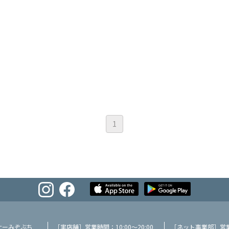
1
ナーみぞぶち
［実店舗］営業時間：10:00～20:00
［ネット事業部］営業時