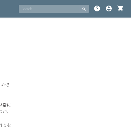
help
account_circle
shopping_cart
search
ルから
非常に
つが、
作りを