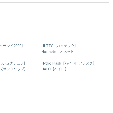
ハイランド2000］
HI-TEC［ハイテック］
Honnete［オネット］
［ヒルシュナチュラ］
Hydro Flask［ハイドロフラスク］
［ハンズオングリップ］
HALO［ヘイロ］