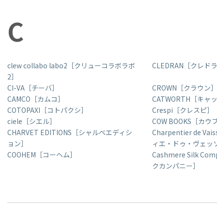
C
clew collabo labo2［クリューコラボラボ
CLEDRAN［クレド
2］
CI-VA［チーバ］
CROWN［クラウン
CAMCO［カムコ］
CATWORTH［キャ
COTOPAXI［コトパクシ］
Crespi［クレスピ］
ciele［シエル］
COW BOOKS［カ
CHARVET EDITIONS［シャルベエディシ
Charpentier de 
ョン］
ィエ・ドゥ・ヴェッ
COOHEM［コーヘム］
Cashmere Silk 
クカンパニー］