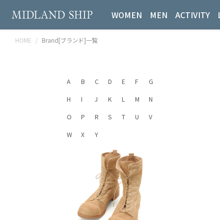
WOMEN
MEN
ACTIVITY
HOME
Brand[ブランド]一覧
A
B
C
D
E
F
G
H
I
J
K
L
M
N
O
P
R
S
T
U
V
W
X
Y