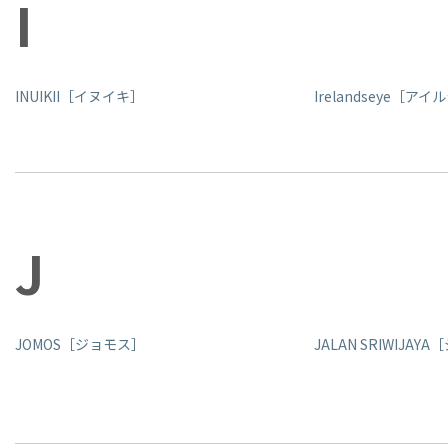
I
INUIKII［イヌイキ］
Irelandseye［ア
J
JOMOS［ジョモス］
JALAN SRIWIJA