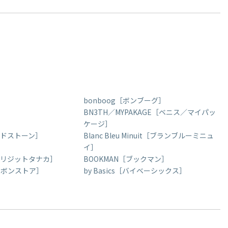
］
bonboog［ボンブーグ］
BN3TH／MYPAKAGE［ベニス／マイパッ
ケージ］
ランドストーン］
Blanc Bleu Minuit［ブランブルーミニュ
イ］
ka［ブリジットタナカ］
BOOKMAN［ブックマン］
ボンボンストア］
by Basics［バイベーシックス］