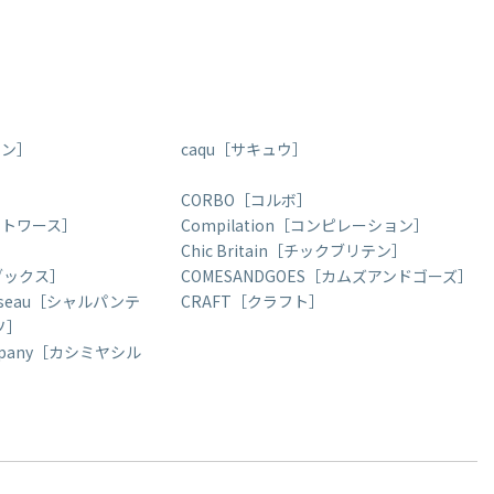
ラン］
caqu［サキュウ］
］
CORBO［コルボ］
ットワース］
Compilation［コンピレーション］
Chic Britain［チックブリテン］
ウブックス］
COMESANDGOES［カムズアンドゴーズ］
Vaisseau［シャルパンテ
CRAFT［クラフト］
ソ］
Company［カシミヤシル