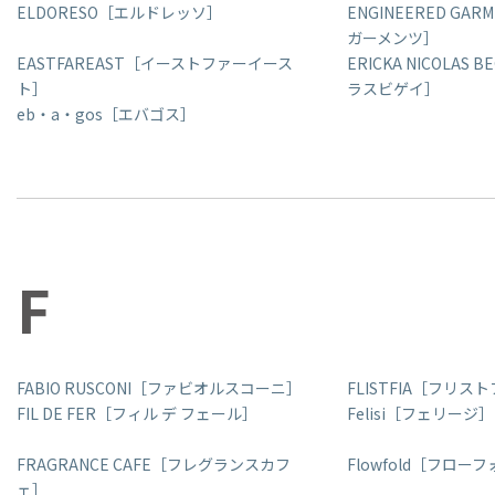
ELDORESO［エルドレッソ］
ENGINEERED GA
ガーメンツ］
EASTFAREAST［イーストファーイース
ERICKA NICOLAS
ト］
ラスビゲイ］
eb・a・gos［エバゴス］
F
FABIO RUSCONI［ファビオルスコーニ］
FLISTFIA［フリス
FIL DE FER［フィル デ フェール］
Felisi［フェリージ］
FRAGRANCE CAFE［フレグランスカフ
Flowfold［フロー
ェ］