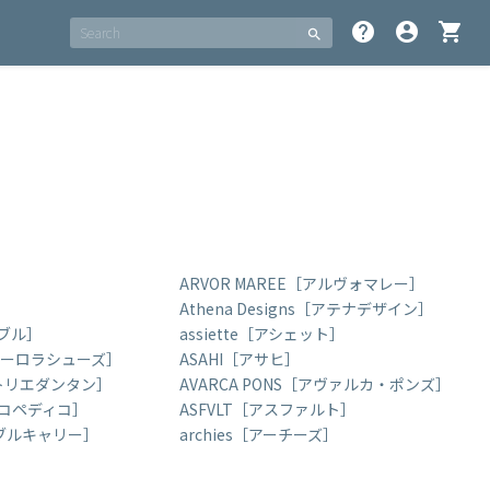
help
account_circle
shopping_cart
search
ARVOR MAREE［アルヴォマレー］
Athena Designs［アテナデザイン］
アブル］
assiette［アシェット］
［オーロラシューズ］
ASAHI［アサヒ］
n［アトリエダンタン］
AVARCA PONS［アヴァルカ・ポンズ］
アルコペディコ］
ASFVLT［アスファルト］
エイブルキャリー］
archies［アーチーズ］