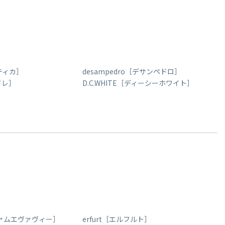
ベティカ］
desampedro［デサンペドロ］
ドレ］
D.C.WHITE［ディーシーホワイト］
［エヴァムエヴァヴィー］
erfurt［エルフルト］