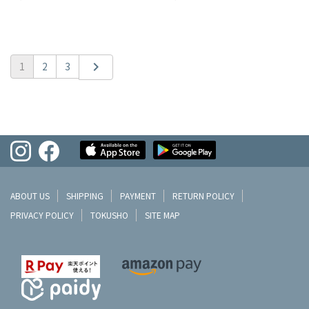
chevron_right
1
2
3
ABOUT US
SHIPPING
PAYMENT
RETURN POLICY
PRIVACY POLICY
TOKUSHO
SITE MAP