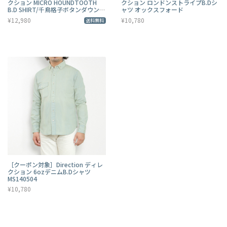
クション MICRO HOUNDTOOTH
クション ロンドンストライプB.Dシ
B.D SHIRT/千鳥格子ボタンダウンシ
ャツ オックスフォード
ャツ
¥12,980
¥10,780
送料無料
［クーポン対象］Direction ディレ
クション 6ozデニムB.Dシャツ
MS140504
¥10,780