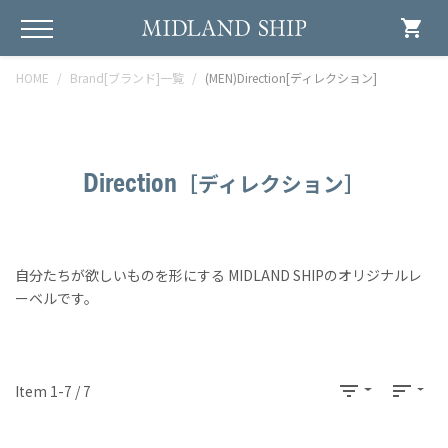
shopping_cart
HOME
Brand[ブランド]一覧
(MEN)Direction[ディレクション]
Direction
［ディレクション］
自分たちが欲しいものを形にする MIDLAND SHIPのオリジナルレ
ーベルです。
filter_list
sort
Item 1-7 / 7