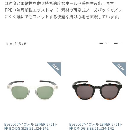
は強度と柔軟性を併せ持ち適度なホールド感を生み出します。
TPE（熱可塑性エラストマー）素材の可変式ノーズパッドでズレ
にくく誰にでもフィットする快適な掛け心地を実現しています。
filter_list
sort
Item 1-6 / 6
Eyevol アイヴォル LEIFER 3 (51)-
Eyevol アイヴォル LEIFER 3 (51)-
FP BC-DG SIZE 51□24-142
FP DM-DG SIZE 51□24-142