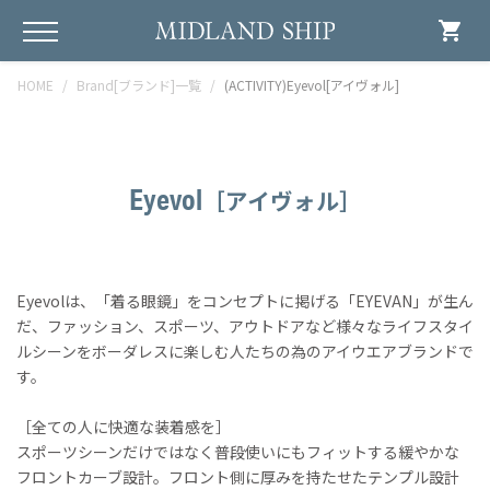
shopping_cart
HOME
Brand[ブランド]一覧
(ACTIVITY)Eyevol[アイヴォル]
Eyevol
［アイヴォル］
Eyevolは、「着る眼鏡」をコンセプトに掲げる「EYEVAN」が生ん
だ、ファッション、スポーツ、アウトドアなど様々なライフスタイ
ルシーンをボーダレスに楽しむ人たちの為のアイウエアブランドで
す。
［全ての人に快適な装着感を］
スポーツシーンだけではなく普段使いにもフィットする緩やかな
フロントカーブ設計。フロント側に厚みを持たせたテンプル設計