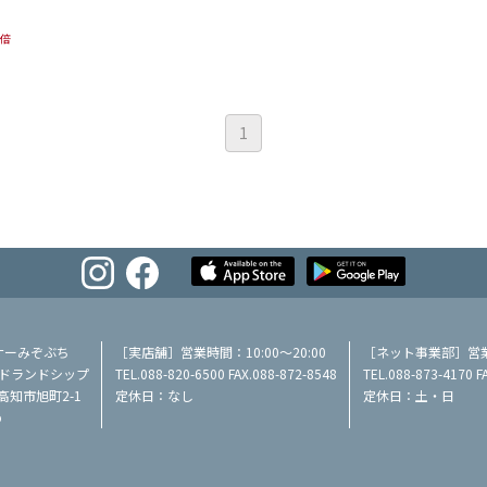
5倍
1
ナーみぞぶち
［実店舗］営業時間：10:00～20:00
［ネット事業部］営業時
／ミッドランドシップ
TEL.088-820-6500 FAX.088-872-8548
TEL.088-873-4170 F
県高知市旭町2-1
定休日：なし
定休日：土・日
p