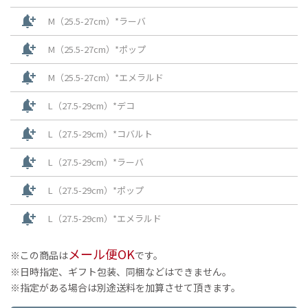
notification_add
M（25.5-27cm）*ラーバ
notification_add
M（25.5-27cm）*ポップ
notification_add
M（25.5-27cm）*エメラルド
notification_add
L（27.5-29cm）*デコ
notification_add
L（27.5-29cm）*コバルト
notification_add
L（27.5-29cm）*ラーバ
notification_add
L（27.5-29cm）*ポップ
notification_add
L（27.5-29cm）*エメラルド
メール便OK
この商品は
です。
日時指定、ギフト包装、同梱などはできません。
指定がある場合は別途送料を加算させて頂きます。