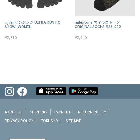
injinji インジンジ ULTRA RUN NO
milestone マイルストーン
SHOW (WOMEN)
ORIGINAL SOCKS MSS-002
¥2,310
¥2,640
ABOUT US
SHIPPING
PAYMENT
RETURN POLICY
PRIVACY POLICY
TOKUSHO
SITE MAP