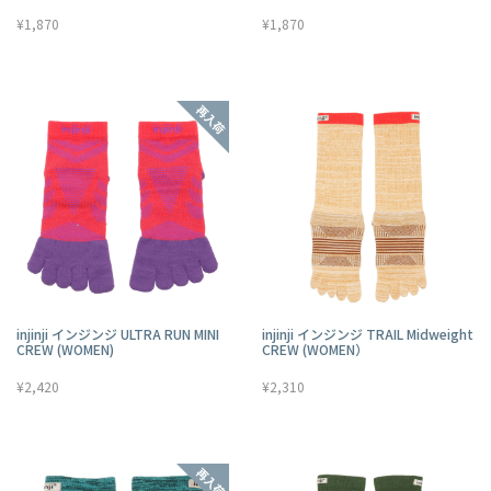
¥1,870
¥1,870
injinji インジンジ ULTRA RUN MINI
injinji インジンジ TRAIL Midweight
CREW (WOMEN)
CREW (WOMEN）
¥2,420
¥2,310