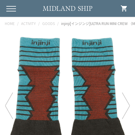
shopping_cart
HOME
ACTIVITY
GOODS
injinji[インジンジ]ULTRA RUN MINI CREW （