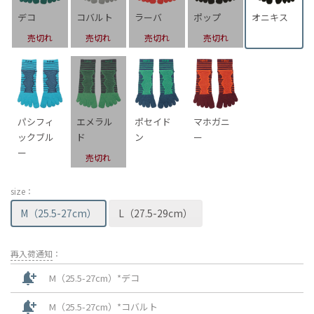
デコ
コバルト
ラーバ
ポップ
オニキス
売切れ
売切れ
売切れ
売切れ
パシフィ
エメラル
ポセイド
マホガニ
ックブル
ド
ン
ー
ー
売切れ
size：
M（25.5-27cm）
L（27.5-29cm）
再入荷通知
：
notification_add
M（25.5-27cm）*デコ
notification_add
M（25.5-27cm）*コバルト