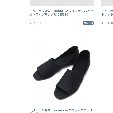
［クーポン対象］MARKO マルコ レザーバック
［クーポ
ストラップサンダル 225110
トサンダル
¥12,980
¥10,450
送料無料
［クーポン対象］evam eva エヴァムエヴァ レ