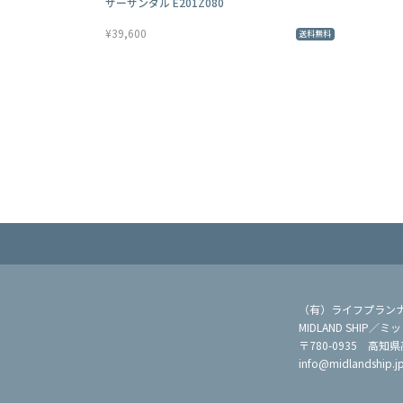
ザーサンダル E201Z080
¥39,600
送料無料
（有）ライフプラン
MIDLAND SHIP
〒780-0935 高知
info@midlandship.j