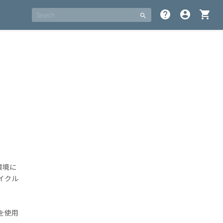
help
account_circle
shopping_cart
search
環境に
イクル
を使用