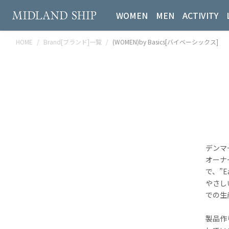
WOMEN
MEN
ACTIVITY
HOME
Brand[ブランド]一覧
(WOMEN)by Basics[バイベーシックス]
デンマ
オーナー
で、”
やさし
での生
製品作