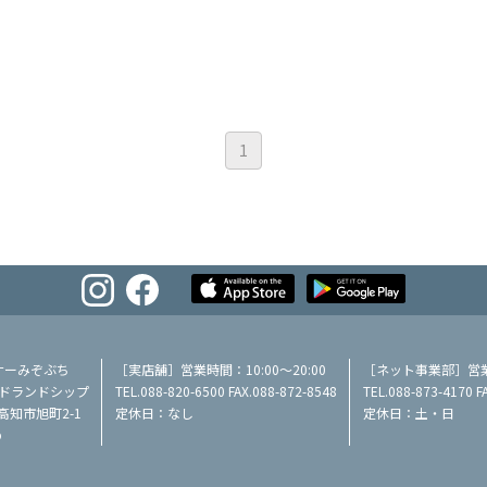
1
ナーみぞぶち
［実店舗］営業時間：10:00～20:00
［ネット事業部］営業時
／ミッドランドシップ
TEL.088-820-6500 FAX.088-872-8548
TEL.088-873-4170 F
県高知市旭町2-1
定休日：なし
定休日：土・日
p