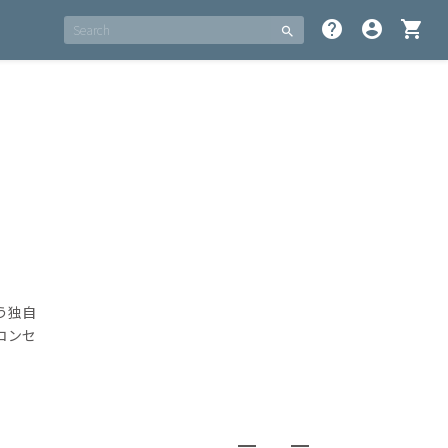
help
account_circle
shopping_cart
search
う独自
コンセ