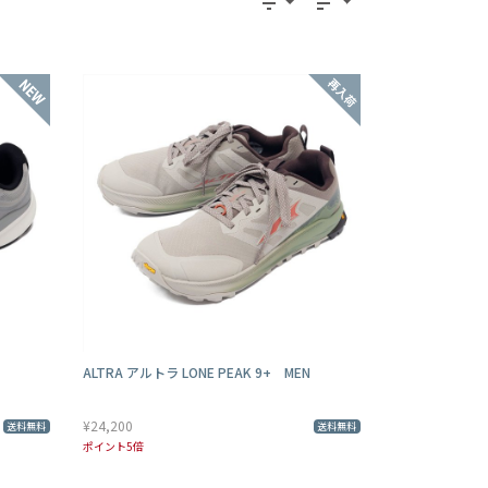
filter_list
sort
ALTRA アルトラ LONE PEAK 9+ MEN
¥24,200
送料無料
送料無料
ポイント5倍