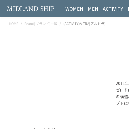
WOMEN
MEN
ACTIVITY
HOME
Brand[ブランド]一覧
(ACTIVITY)ALTRA[アルトラ]
201
ゼロド
の構造
プトに