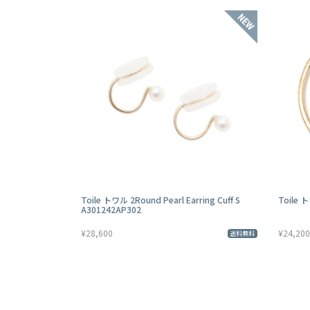
Toile トワル 2Round Pearl Earring Cuff S
Toile ト
A301242AP302
¥28,600
¥24,200
送料無料