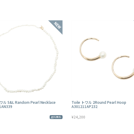
トワル S&L Random Pearl Necklace
Toile トワル 2Round Pearl Hoop
1AN339
A301211AP232
¥24,200
送料無料