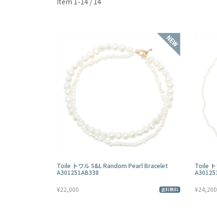
Item 1-14 / 14
Toile トワル S&L Random Pearl Bracelet
Toile 
A301251AB338
A30125
¥22,000
¥24,200
送料無料