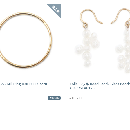
ワル Mill Ring A301211AR228
Toile トワル Dead Stock Glass Bead
A302251AP176
¥18,700
送料無料