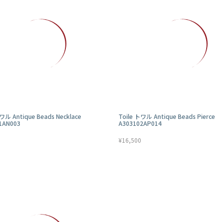
ワル Antique Beads Necklace
Toile トワル Antique Beads Pierce
1AN003
A303102AP014
¥16,500