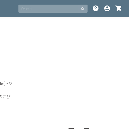
help
account_circle
shopping_cart
search
le(トワ
スにぴ