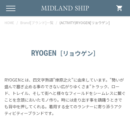
shopping_cart
HOME
Brand[ブランド]一覧
(ACTIVITY)RYOGEN[リョウゲン]
RYOGEN
［リョウゲン］
RYOGENとは、四文字熟語”燎原之火”に由来しています。"勢いが
盛んで塞ぎ止める事のできない広がりゆくさま"トラック、ロー
ド、トレイル、そして街へと様々なフィールドをシームレスに繋ぐ
ことを念頭においたモノ作り。時には走り出す事を躊躇うときで
も背中を押してくれる。着用する全てのランナーに寄り添うアク
ティビティーブランドです。