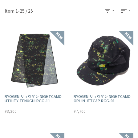
filter_list
sort
Item 1-25 / 25
RYOGEN リョウゲン NIGHTCAMO
RYOGEN リョウゲン NIGHTCAMO
UTILITY TENUGUI RGG-11
ORIJIN JETCAP RGG-01
¥3,300
¥7,700