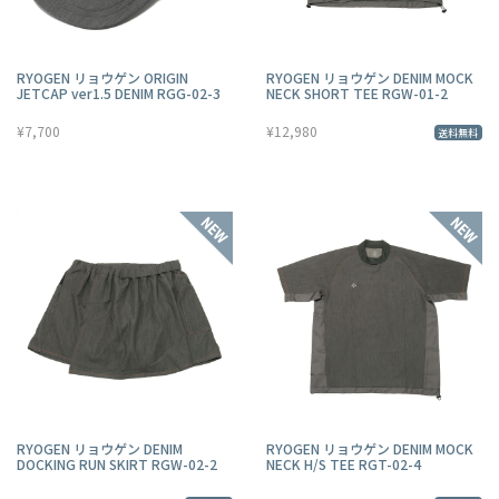
RYOGEN リョウゲン ORIGIN
RYOGEN リョウゲン DENIM MOCK
JETCAP ver1.5 DENIM RGG-02-3
NECK SHORT TEE RGW-01-2
¥7,700
¥12,980
送料無料
RYOGEN リョウゲン DENIM
RYOGEN リョウゲン DENIM MOCK
DOCKING RUN SKIRT RGW-02-2
NECK H/S TEE RGT-02-4