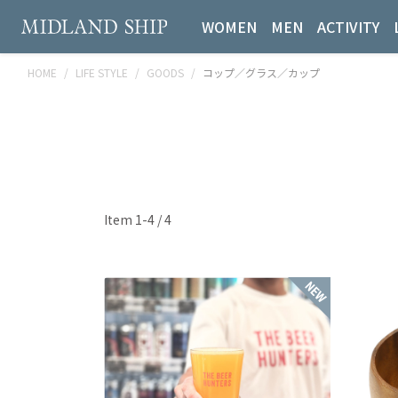
WOMEN
MEN
ACTIVITY
HOME
LIFE STYLE
GOODS
コップ／グラス／カップ
Item 1-4 / 4