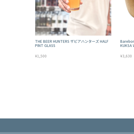
THE BEER HUNTERS ザビアハンターズ HALF
Bareb
PINT GLASS
KUKSA 
¥1,500
¥3,630