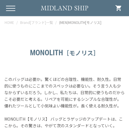
shopping_cart
HOME
Brand[ブランド]一覧
(MEN)MONOLITH[モノリス]
MONOLITH
［モノリス］
このバッグは必要か。驚くほどの合理性、機能性、耐久性。日常
的に使うものにここまでのスペックは必要ない。そう言う人も少
なからずいるだろう。しかし、私たちは、日常的に使うものだから
こそ必要だと考える。リペアを可能にするシンプルな合理性が。
優れたツールとして小気味よい機能性が。長く使える耐久性が。
MONOLITH【モノリス】 バッグとラゲッジのアップデートは、こ
こから。その驚きは、やがて次のスタンダードとなっていく。