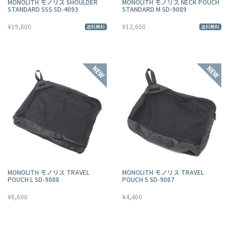
MONOLITH モノリス SHOULDER
MONOLITH モノリス NECK POUCH
STANDARD SSS SD-4093
STANDARD M SD-9089
¥19,800
¥12,650
送料無料
送料無料
MONOLITH モノリス TRAVEL
MONOLITH モノリス TRAVEL
POUCH L SD-9088
POUCH S SD-9087
¥6,600
¥4,400