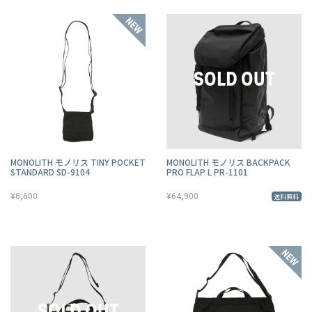
MONOLITH モノリス TINY POCKET
MONOLITH モノリス BACKPACK
STANDARD SD-9104
PRO FLAP L PR-1101
¥6,600
¥64,900
送料無料