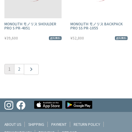
MONOLITH モノリス SHOULDER
MONOLITH モノリス BACKPACK
PRO S PR-4051
PRO SS PR-1055
¥39,600
¥52,800
送料無料
送料無料
chevron_right
1
2
ABOUT US
SHIPPING
PAYMENT
RETURN POLICY