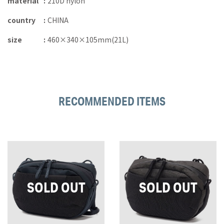
material
210D nylon
country
CHINA
size
460×340×105mm(21L)
RECOMMENDED ITEMS