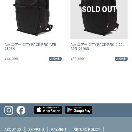
Aer エアー CITY PACK PRO AER-
Aer エアー CITY PACK PRO 2 20L
21064
AER-21063
¥44,000
¥39,600
送料無料
送料無料
ABOUT US
SHIPPING
PAYMENT
RETURN POLICY