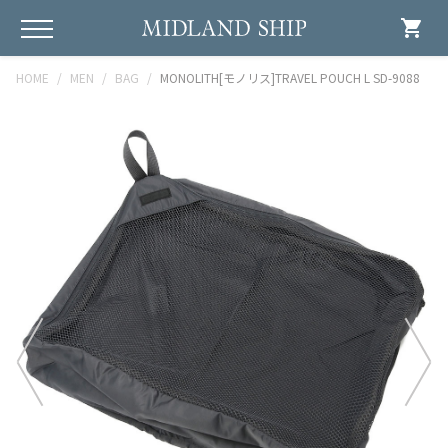
shopping_cart
HOME
MEN
BAG
MONOLITH[モノリス]TRAVEL POUCH L SD-9088