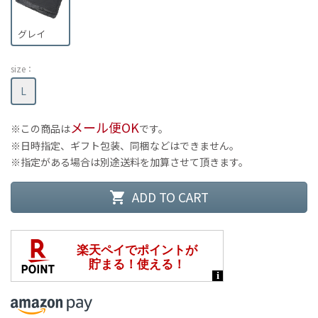
グレイ
size：
L
メール便OK
この商品は
です。
日時指定、ギフト包装、同梱などはできません。
指定がある場合は別途送料を加算させて頂きます。
ADD TO CART
shopping_cart