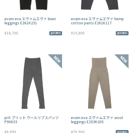
evam eva エヴァムエヴァ linen
evam eva エヴァムエヴァ hemp
leggings E261K231
cotton pants E261K117
¥18,700
¥19,800
送料無料
送料無料
prit プリット ウールリブスパッツ
evam eva エヴァムエヴァ wool
P90633
leggings E253K205
¥8,690
¥20,900
送料無料