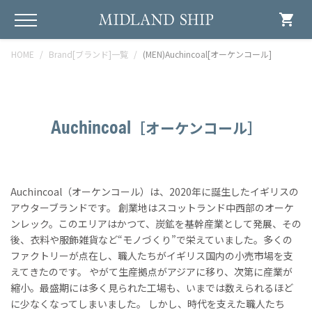
shopping_cart
HOME
Brand[ブランド]一覧
(MEN)Auchincoal[オーケンコール]
Auchincoal
［オーケンコール］
Auchincoal（オーケンコール）は、2020年に誕生したイギリスの
アウターブランドです。 創業地はスコットランド中西部のオーケ
ンレック。このエリアはかつて、炭鉱を基幹産業として発展、その
後、衣料や服飾雑貨など“モノづくり”で栄えていました。多くの
ファクトリーが点在し、職人たちがイギリス国内の小売市場を支
えてきたのです。 やがて生産拠点がアジアに移り、次第に産業が
縮小。最盛期には多く見られた工場も、いまでは数えられるほど
に少なくなってしまいました。 しかし、時代を支えた職人たち