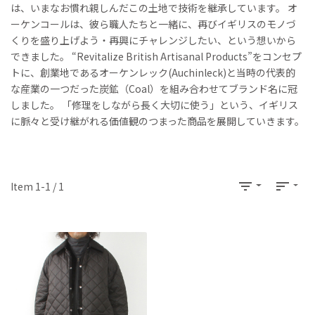
は、いまなお慣れ親しんだこの土地で技術を継承しています。 オ
ーケンコールは、彼ら職人たちと一緒に、再びイギリスのモノづ
くりを盛り上げよう・再興にチャレンジしたい、という想いから
できました。 “Revitalize British Artisanal Products”をコンセプ
トに、創業地であるオーケンレック(Auchinleck)と当時の代表的
な産業の一つだった炭鉱（Coal）を組み合わせてブランド名に冠
しました。 「修理をしながら長く大切に使う」という、イギリス
に脈々と受け継がれる価値観のつまった商品を展開していきます。
filter_list
sort
Item 1-1 / 1