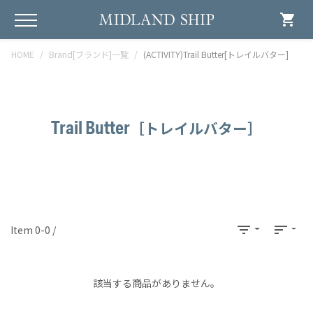
shopping_cart
HOME
Brand[ブランド]一覧
(ACTIVITY)Trail Butter[トレイルバター]
Trail Butter
［トレイルバター］
filter_list
sort
Item 0-0 /
該当する商品がありません。