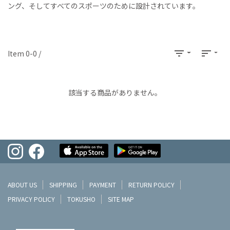
ング、そしてすべてのスポーツのために設計されています。
filter_list
sort
Item 0-0 /
該当する商品がありません。
ABOUT US
SHIPPING
PAYMENT
RETURN POLICY
PRIVACY POLICY
TOKUSHO
SITE MAP