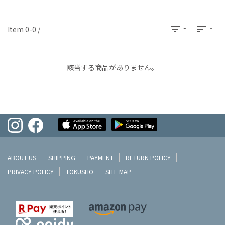
filter_list
sort
Item 0-0 /
該当する商品がありません。
ABOUT US
SHIPPING
PAYMENT
RETURN POLICY
PRIVACY POLICY
TOKUSHO
SITE MAP