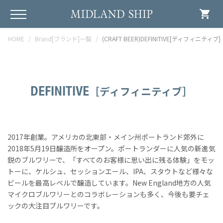
shopping_cart
HOME
Brand[ブランド]一覧
(CRAFT BEER)DEFINITIVE[ディフィニティブ]
DEFINITIVE
［ディフィニティブ］
2017年創業。アメリカの北東部・メイン州ポートランド郊外に
2018年5月19日醸造所をオープン。ポートランダーに人気の新進気
鋭のブルワリーで、「すべてのお客様に思い出に残る体験」をモッ
トーに、ケルシュ、セッションエール、IPA、スタウトなど様々な
ビールを最高レベルで醸造しています。New England地方の人気
マイクロブルワリーとのコラボレーションも多く、今後も要チェ
ックの大注目ブルワリーです。