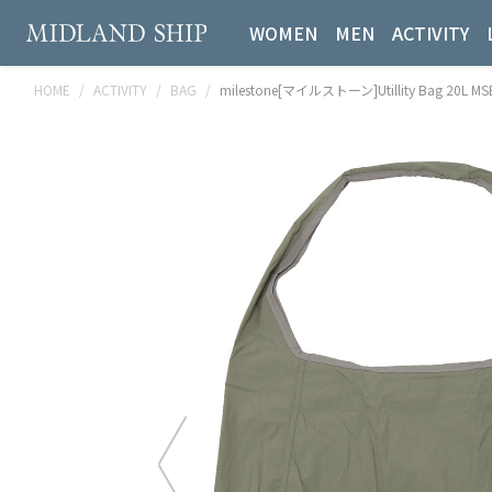
WOMEN
MEN
ACTIVITY
HOME
ACTIVITY
BAG
milestone[マイルストーン]Utillity Bag 20L MS