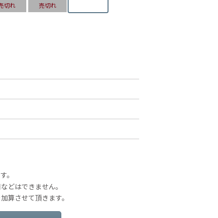
売切れ
売切れ
です。
梱などはできません。
を加算させて頂きます。