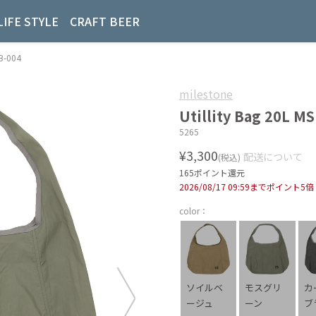
LIFE STYLE
CRAFT BEER
B-004
milestone
Utillity Bag 20L M
5265
¥3,300
配送について
(税込)
165ポイント還元
2026/08/17 09:59までポイント5倍
color：
ソイルベ
モスグリ
カ
ージュ
ーン
ブ