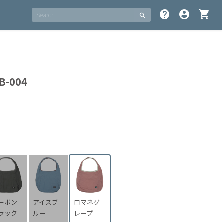
help
account_circle
shopping_cart
search
SB-004
ーボン
アイスブ
ロマネグ
ラック
ルー
レープ