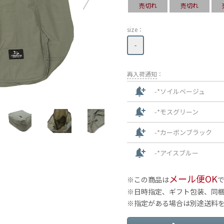
売切れ
売切れ
size：
-
再入荷通知
：
notification_add
-*ソイルベージュ
notification_add
-*モスグリーン
notification_add
-*カーボンブラック
notification_add
-*アイスブルー
メール便OK
この商品は
日時指定、ギフト包装、同
指定がある場合は別途送料