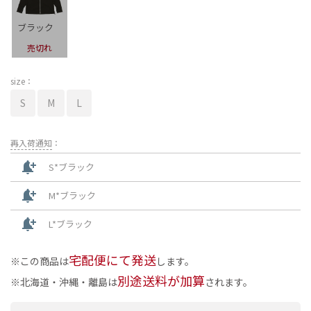
ブラック
売切れ
size：
S
M
L
再入荷通知
：
notification_add
S*ブラック
notification_add
M*ブラック
notification_add
L*ブラック
宅配便にて発送
この商品は
します。
別途送料が加算
北海道・沖縄・離島は
されます。