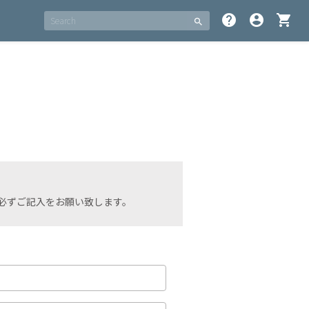
help
account_circle
shopping_cart
search
必ずご記入をお願い致します。