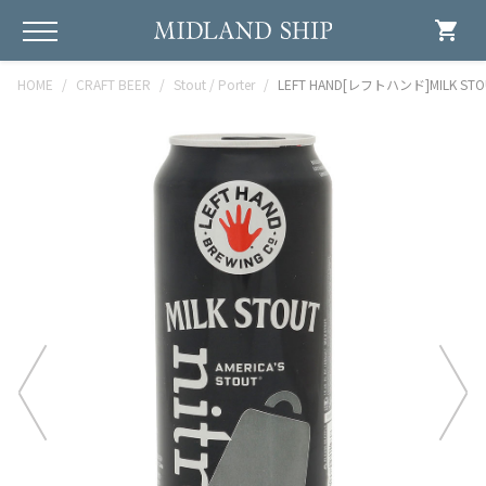
shopping_cart
HOME
CRAFT BEER
Stout / Porter
LEFT HAND[レフトハンド]MILK STOU