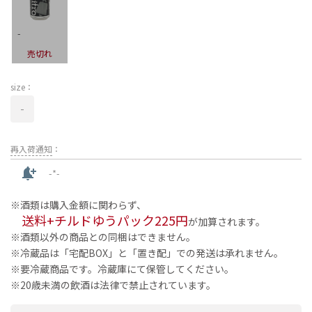
-
売切れ
size：
-
再入荷通知
：
notification_add
-*-
酒類は購入金額に関わらず、
送料+チルドゆうパック225円
が加算されます。
酒類以外の商品との同梱はできません。
冷蔵品は「宅配BOX」と「置き配」での発送は承れません。
要冷蔵商品です。冷蔵庫にて保管してください。
20歳未満の飲酒は法律で禁止されています。