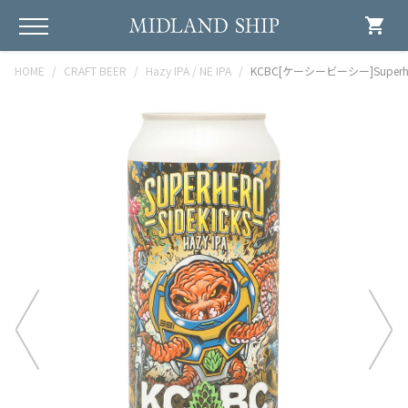
shopping_cart
HOME
CRAFT BEER
Hazy IPA / NE IPA
KCBC[ケーシービーシー]Superhero