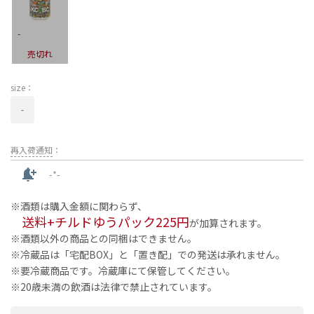
-
売切れ
size：
-
再入荷通知
：
notification_add
-*-
酒類は購入金額に関わらず、
送料+チルドゆうパック225円
が加算されます。
酒類以外の商品との同梱はできません。
冷蔵品は「宅配BOX」と「置き配」での発送は承れません。
要冷蔵商品です。冷蔵庫にて保管してください。
20歳未満の飲酒は法律で禁止されています。