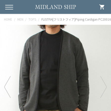
shopping_cart
HOME
MEN
TOPS
FLISTFIA[フリストフィア]Piping Cardigan PC20016