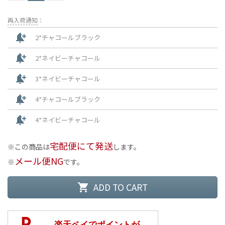
再入荷通知
：
notification_add
2*チャコールブラック
notification_add
2*ネイビーチャコール
notification_add
3*ネイビーチャコール
notification_add
4*チャコールブラック
notification_add
4*ネイビーチャコール
宅配便にて発送
この商品は
します。
メール便NG
です。
ADD TO CART
shopping_cart