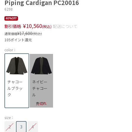
Piping Cardigan PC20016
6298
40%OFF
¥10,560
割引価格
配送について
(税込)
¥17,600
(税込)
通常価格
105ポイント還元
color：
チャコー
ネイビー
ルブラッ
チャコー
ク
ル
売切れ
size：
2
3
4