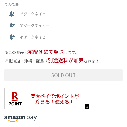
再入荷通知
：
notification_add
2*ダークネイビー
notification_add
3*ダークネイビー
notification_add
4*ダークネイビー
宅配便にて発送
この商品は
します。
別途送料が加算
北海道・沖縄・離島は
されます。
SOLD OUT