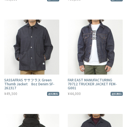
SASSAFRAS ササフラス Green
FAR EAST MANUFACTURING
Thumb Jacket 8oz Denim SF-
70712 TRUCKER JACKET FEM-
262317
G001
¥49,500
¥44,000
送料無料
送料無料