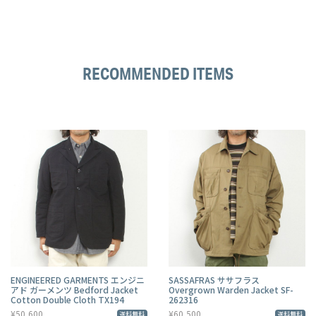
RECOMMENDED ITEMS
ENGINEERED GARMENTS エンジニ
SASSAFRAS ササフラス
アド ガーメンツ Bedford Jacket
Overgrown Warden Jacket SF-
Cotton Double Cloth TX194
262316
¥50,600
¥60,500
送料無料
送料無料