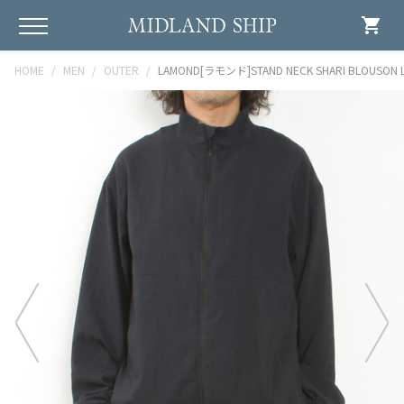
shopping_cart
HOME
MEN
OUTER
LAMOND[ラモンド]STAND NECK SHARI BLOUSON L