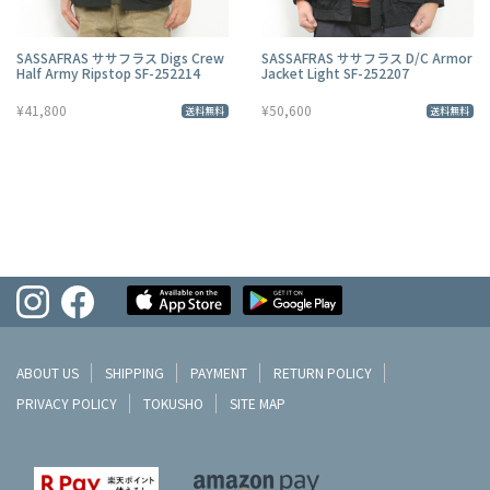
SASSAFRAS ササフラス Digs Crew
SASSAFRAS ササフラス D/C Armor
Half Army Ripstop SF-252214
Jacket Light SF-252207
¥41,800
¥50,600
送料無料
送料無料
ABOUT US
SHIPPING
PAYMENT
RETURN POLICY
PRIVACY POLICY
TOKUSHO
SITE MAP