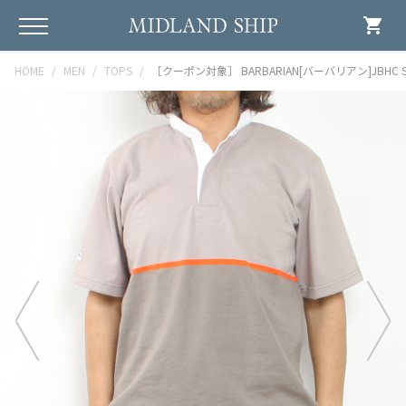
shopping_cart
HOME
MEN
TOPS
［クーポン対象］ BARBARIAN[バーバリアン]JBHC S/