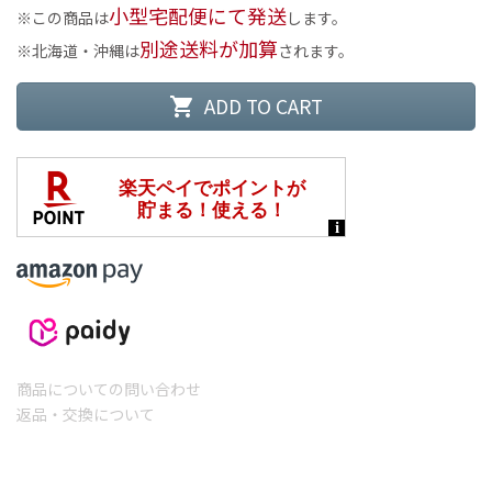
小型宅配便にて発送
この商品は
します。
別途送料が加算
北海道・沖縄は
されます。
ADD TO CART
shopping_cart
商品についての問い合わせ
返品・交換について