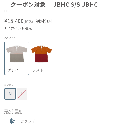
［クーポン対象］ JBHC S/S JBHC
8880
¥15,400
送料無料
(税込)
154ポイント還元
color：
グレイ
ラスト
size：
M
L
再入荷通知
：
notification_add
L*グレイ