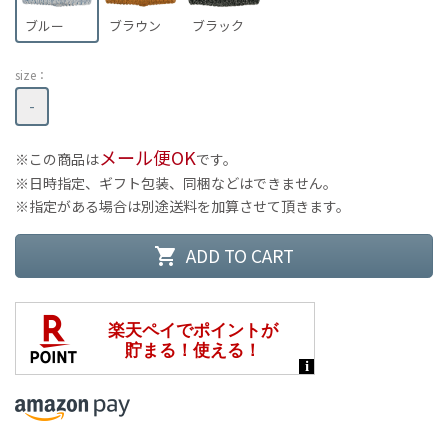
ブルー
ブラウン
ブラック
size：
-
メール便OK
この商品は
です。
日時指定、ギフト包装、同梱などはできません。
指定がある場合は別途送料を加算させて頂きます。
ADD TO CART
shopping_cart