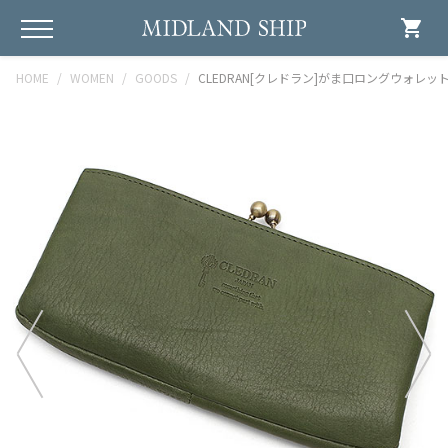
shopping_cart
HOME
WOMEN
GOODS
CLEDRAN[クレドラン]がま口ロングウォレット/NOM