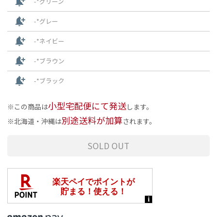
notification_add
-*グリーン
notification_add
-*グレー
notification_add
-*ネイビー
notification_add
-*ブラウン
notification_add
-*ブラック
小型宅配便にて発送
この商品は
します。
別途送料が加算
北海道・沖縄は
されます。
SOLD OUT