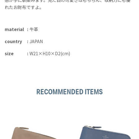
れたお財布ですよ。
material
牛革
country
JAPAN
size
W21×H10×D2(cm)
RECOMMENDED ITEMS