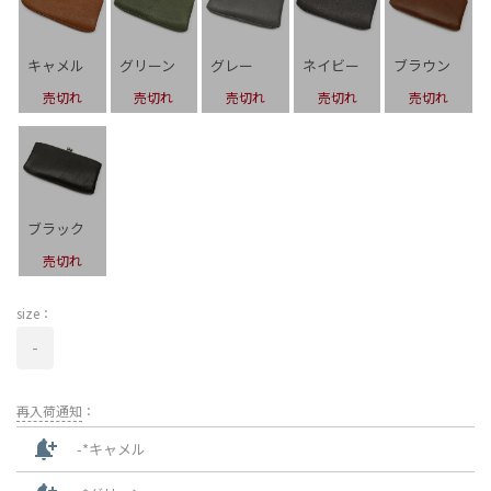
キャメル
グリーン
グレー
ネイビー
ブラウン
売切れ
売切れ
売切れ
売切れ
売切れ
ブラック
売切れ
size：
-
再入荷通知
：
notification_add
-*キャメル