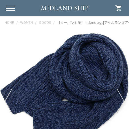
shopping_cart
HOME
WOMEN
GOODS
［クーポン対象］ Irelandseye[アイルランズアイ]マフ