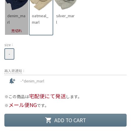
denim_ma
oatmeal_
silver_mar
rl
marl
l
売切れ
size：
-
再入荷通知
：
notification_add
-*denim_marl
宅配便にて発送
この商品は
します。
メール便NG
です。
ADD TO CART
shopping_cart