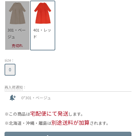
301・ベー
401・レッ
ジュ
ド
売切れ
size：
0
再入荷通知
：
notification_add
0*301・ベージュ
宅配便にて発送
この商品は
します。
別途送料が加算
北海道・沖縄・離島は
されます。