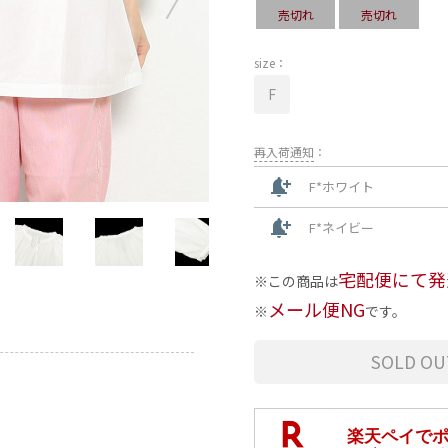
売切れ
売切れ
size：
F
再入荷通知
：
notification_add
F*ホワイト
notification_add
F*ネイビー
宅配便にて発
この商品は
メール便NG
です。
SOLD OU