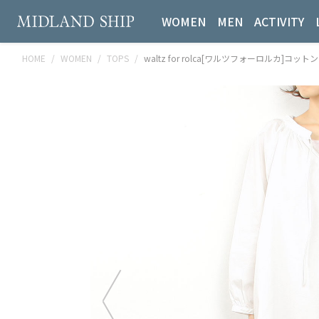
WOMEN
MEN
ACTIVITY
HOME
WOMEN
TOPS
waltz for rolca[ワルツフォーロルカ]コ