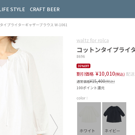
LIFE STYLE
CRAFT BEER
ットンタイプライターギャザーブラウス W-1061
waltz for rolca
コットンタイプライター
8696
35%OFF
¥10,010
割引価格
配送
(税込)
¥15,400
(税込)
通常価格
100ポイント還元
color：
ホワイト
ネイビー