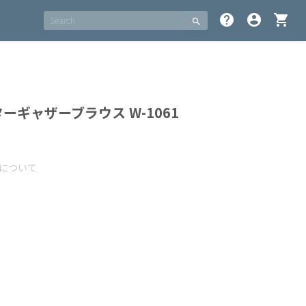
help
account_circle
shopping_cart
search
ギャザーブラウス W-1061
について