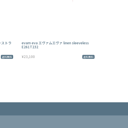
ドーストラ
evam eva エヴァムエヴァ linen sleeveless
E261T232
¥23,100
送料無料
送料無料