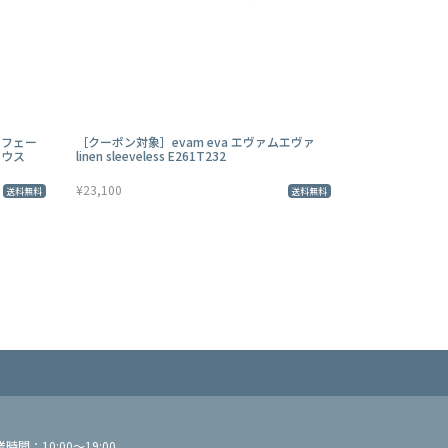
デ フェー
［クーポン対象］evam eva エヴァムエヴァ
ラウス
linen sleeveless E261T232
¥23,100
送料無料
送料無料
間：10:00～19:00