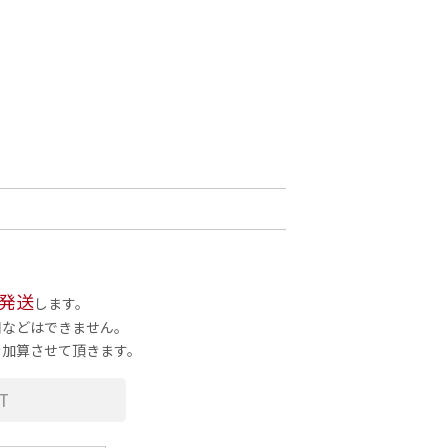
発送
します。
梱などはできません。
を加算させて頂きます。
T