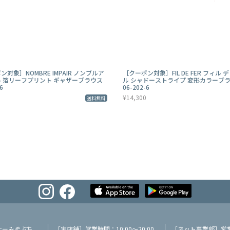
ン対象］NOMBRE IMPAIR ノンブルア
［クーポン対象］FIL DE FER フィル 
 箔リーフプリント ギャザーブラウス
ル シャドーストライプ 変形カラーブ
6
06-202-6
¥14,300
送料無料
ナーみぞぶち
［実店舗］営業時間：10:00～20:00
［ネット事業部］営業時