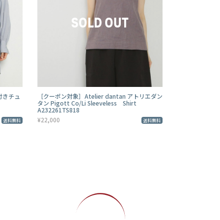
イ付きチュ
［クーポン対象］Atelier dantan アトリエダン
タン Pigott Co/Li Sleeveless Shirt
A232261TS818
¥22,000
送料無料
送料無料