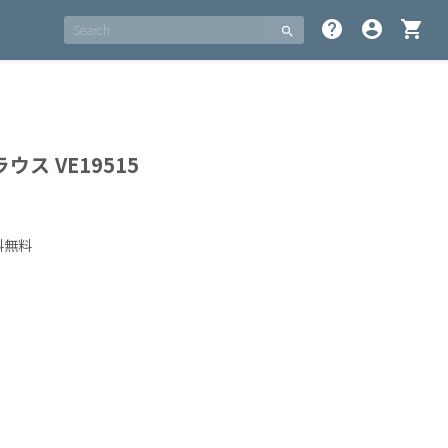
help
account_circle
shopping_cart
search
ス VE19515
料無料