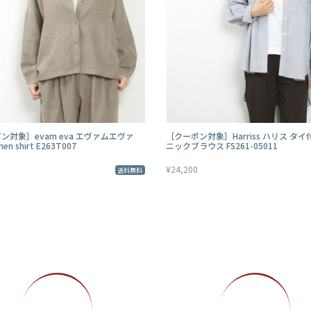
ン対象］evam eva エヴァムエヴァ
［クーポン対象］Harriss ハリス タ
inen shirt E263T007
ニックブラウス FS261-05011
¥24,200
送料無料