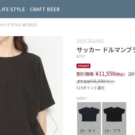
LIFE STYLE
CRAFT BEER
マンブラウス VE19515
Vent douest
サッカー ドルマンブラウ
8757
30%OFF
¥11,550
割引価格
送
(税込)
¥16,500
(税込)
通常価格
115ポイント還元
color：
29・ネイ
19・ブラ