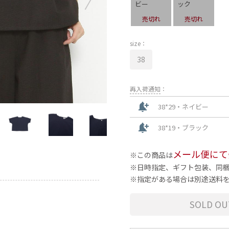
ビー
ック
売切れ
売切れ
size：
38
再入荷通知
：
notification_add
38*29・ネイビー
notification_add
38*19・ブラック
メール便にて
この商品は
日時指定、ギフト包装、同
指定がある場合は別途送料
SOLD OU