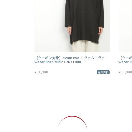
［クーポン対象］evam eva エヴァムエヴァ
［クーポ
water linen tunic E263T008
water l
¥31,900
¥33,000
送料無料