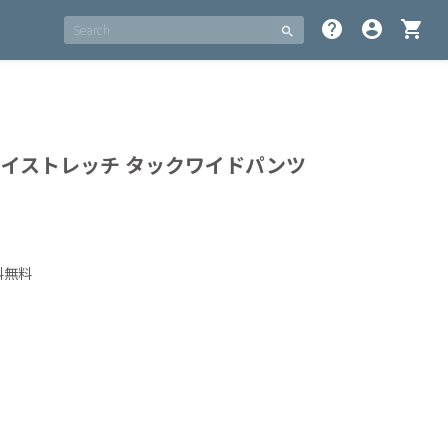
help
account_circle
shopping_cart
search
ロイストレッチ タックワイドパンツ
料無料