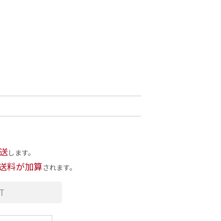
送
します。
送料が加算
されます。
T