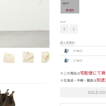
WHT
売切れ
size：
0
1
再入荷通知
：
notification_add
0*WHT
notification_add
1*WHT
宅配便にて発
この商品は
別途
北海道・沖縄・離島は
SOLD OU