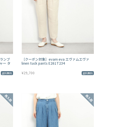
 ブランブ
［クーポン対象］evam eva エヴァムエヴァ
ャー タ
linen tuck pants E261T234
¥29,700
送料無料
送料無料