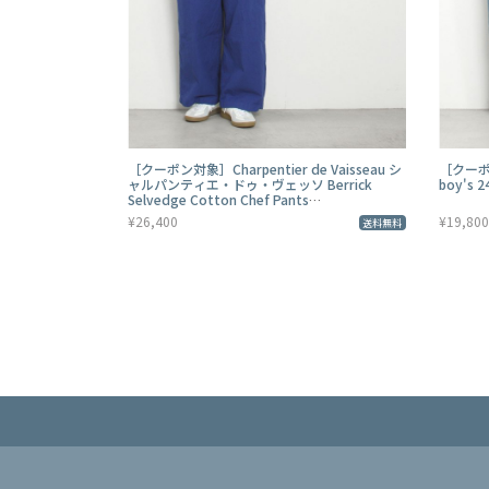
［クーポン対象］Charpentier de Vaisseau シ
［クーポン
ャルパンティエ・ドゥ・ヴェッソ Berrick
boy's 2
Selvedge Cotton Chef Pants
C003261PP820
¥26,400
¥19,800
送料無料