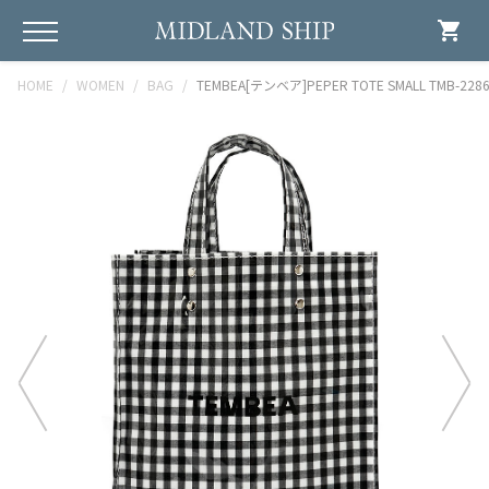
shopping_cart
HOME
WOMEN
BAG
TEMBEA[テンベア]PEPER TOTE SMALL TMB-228