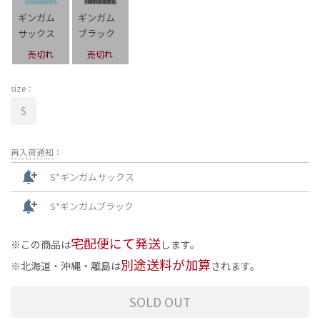
ギンガム
ギンガム
サックス
ブラック
売切れ
売切れ
size：
S
再入荷通知
：
notification_add
S*ギンガムサックス
notification_add
S*ギンガムブラック
宅配便にて発送
この商品は
します。
別途送料が加算
北海道・沖縄・離島は
されます。
SOLD OUT